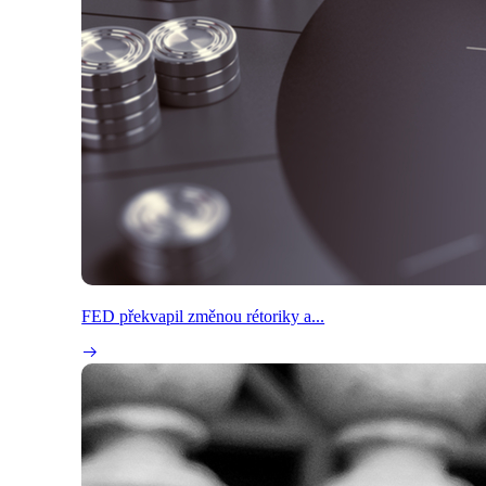
FED překvapil změnou rétoriky a...