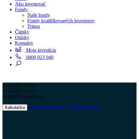
Ako investovať
Fondy
Naše fondy
Fondy kvalifikovaných investorov
Trigea
Články
Otázky
Kontakty
Moja investícia
0800 023 040
Investujte s nami
už od 20 € a bez
vstupných poplatkov
Chcem investovať
Ako na investície
Kalkulačka