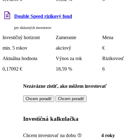
Double Speed rizikový fond
pre skúsených investorov
Investičný horizont
Zameranie
Mena
min. 5 rokov
akciový
€
Aktuálna hodnota
Výnos za rok
Rizikovosť
0,17092 €
18,59 %
6
Nezáväzne zistiť, ako môžem investovať
Chcem poradiť
Chcem poradiť
Investičná kalkulačka
Chcem investovať na dobu
4 roky