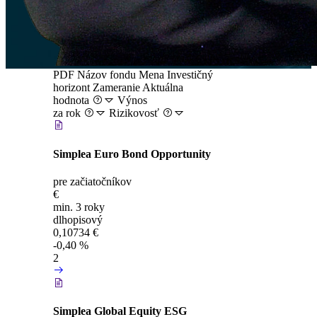
PDF
Názov fondu
Mena
Investičný
horizont
Zameranie
Aktuálna
hodnota
Výnos
za rok
Rizikovosť
Simplea Euro Bond Opportunity
pre začiatočníkov
€
min. 3 roky
dlhopisový
0,10734 €
-0,40 %
2
Simplea Global Equity ESG