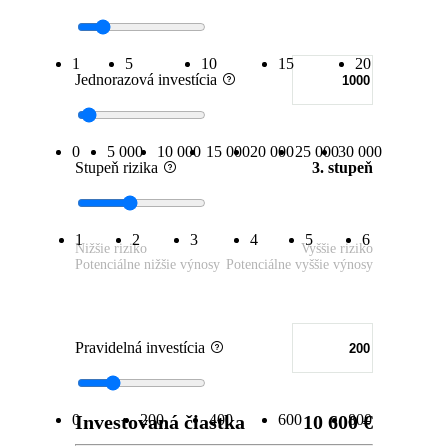
1
5
10
15
20
Jednorazová investícia
0
5 000
10 000
15 000
20 000
25 000
30 000
Stupeň rizika
3. stupeň
1
2
3
4
5
6
Nižšie riziko
Vyššie riziko
Potenciálne nižšie výnosy
Potenciálne vyššie výnosy
Pravidelná investícia
0
Investovaná čiastka
200
400
600
10 600 €
800