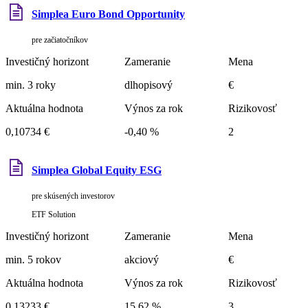
Simplea Euro Bond Opportunity
pre začiatočníkov
Investičný horizont
Zameranie
Mena
min. 3 roky
dlhopisový
€
Aktuálna hodnota
Výnos za rok
Rizikovosť
0,10734 €
-0,40 %
2
Simplea Global Equity ESG
pre skúsených investorov
ETF Solution
Investičný horizont
Zameranie
Mena
min. 5 rokov
akciový
€
Aktuálna hodnota
Výnos za rok
Rizikovosť
0,13233 €
15,62 %
3