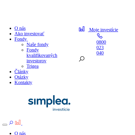
O nás
Moje investície
Ako investovať
Fondy
0800
Naše fondy
023
Fondy
040
kvalifikovaných
investorov
Trigea
Články
Otázky
Kontakty
Toggle
navigation
O nás