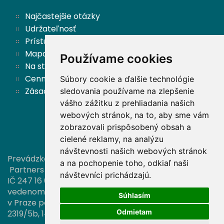
Najčastejšie otázky
Udržateľnosť
Prístupnosť
Mapa stránok
Používame cookies
Na stiahnutie
Cenník
Súbory cookie a ďalšie technológie
Zásady ochrany osobných údajov a cookies
sledovania používame na zlepšenie
vášho zážitku z prehliadania našich
webových stránok, na to, aby sme vám
Späť hore
zobrazovali prispôsobený obsah a
cielené reklamy, na analýzu
návštevnosti našich webových stránok
Prevádzkovateľom tejto stránky je spoločnosť
a na pochopenie toho, odkiaľ naši
Partners investiční společnost, a. s.,
návštevníci prichádzajú.
IČ 247 16 006, zapísaná v obchodnom registri
vedenom Městským soudem
Súhlasím
v Praze pod sp. zn. B 16374, so sídlom Türkova
Odmietam
2319/5b, 149 00 Praha 4.