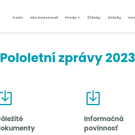
O nás
Ako investovať
Fondy
Články
Otázky
Ko
Pololetní zprávy 202
ôležité
Informačná
dokumenty
povinnosť