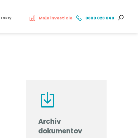
Moje investície
0800 023 040
ntakty
3
Archív
dokumentov