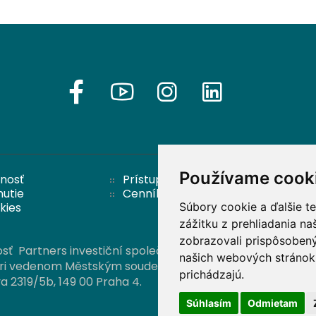
Používame cook
nosť
Prístupnosť
nutie
Cenník
Súbory cookie a ďalšie t
kies
zážitku z prehliadania n
zobrazovali prispôsobený
 Partners investiční společnost, a. s.,
našich webových stránok 
stri vedenom Městským soudem
prichádzajú.
va 2319/5b, 149 00 Praha 4.
Súhlasím
Odmietam