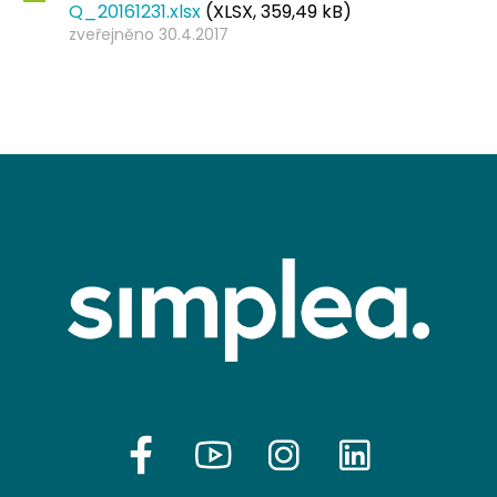
Q_20161231.xlsx
(XLSX, 359,49 kB)
zveřejněno 30.4.2017