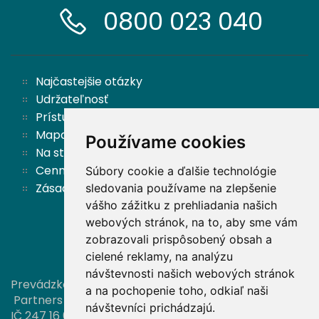
0800 023 040
Najčastejšie otázky
Udržateľnosť
Prístupnosť
Mapa stránok
Používame cookies
Na stiahnutie
Cenník
Súbory cookie a ďalšie technológie
Zásady ochrany osobných údajov a cookies
sledovania používame na zlepšenie
vášho zážitku z prehliadania našich
webových stránok, na to, aby sme vám
Späť hore
zobrazovali prispôsobený obsah a
cielené reklamy, na analýzu
návštevnosti našich webových stránok
Prevádzkovateľom tejto stránky je spoločnosť
a na pochopenie toho, odkiaľ naši
Partners investiční společnost, a. s.,
návštevníci prichádzajú.
IČ 247 16 006, zapísaná v obchodnom registri