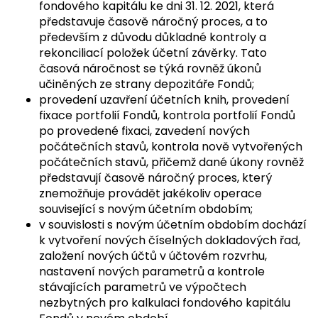
fondového kapitálu ke dni 31. 12. 2021, která
představuje časově náročný proces, a to
především z důvodu důkladné kontroly a
rekonciliací položek účetní závěrky. Tato
časová náročnost se týká rovněž úkonů
učiněných ze strany depozitáře Fondů;
provedení uzavření účetních knih, provedení
fixace portfolií Fondů, kontrola portfolií Fondů
po provedené fixaci, zavedení nových
počátečních stavů, kontrola nově vytvořených
počátečních stavů, přičemž dané úkony rovněž
představují časově náročný proces, který
znemožňuje provádět jakékoliv operace
související s novým účetním obdobím;
v souvislosti s novým účetním obdobím dochází
k vytvoření nových číselných dokladových řad,
založení nových účtů v účtovém rozvrhu,
nastavení nových parametrů a kontrole
stávajících parametrů ve výpočtech
nezbytných pro kalkulaci fondového kapitálu