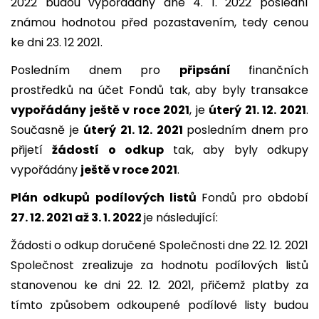
2022 budou vypořádány dne 4. 1. 2022 poslední
známou hodnotou před pozastavením, tedy cenou
ke dni 23. 12 2021.
Posledním dnem pro
připsání
finančních
prostředků na účet Fondů tak, aby byly transakce
vypořádány ještě v roce 2021
, je
úterý 21. 12. 2021
.
Současně je
úterý 21. 12. 2021
posledním dnem pro
přijetí
žádostí o odkup
tak, aby byly odkupy
vypořádány
ještě v roce 2021
.
Plán odkupů
podílových listů
Fondů pro období
27. 12. 2021 až 3. 1. 2022
je následující:
Žádosti o odkup doručené Společnosti dne 22. 12. 2021
Společnost zrealizuje za hodnotu podílových listů
stanovenou ke dni 22. 12. 2021, přičemž platby za
tímto způsobem odkoupené podílové listy budou