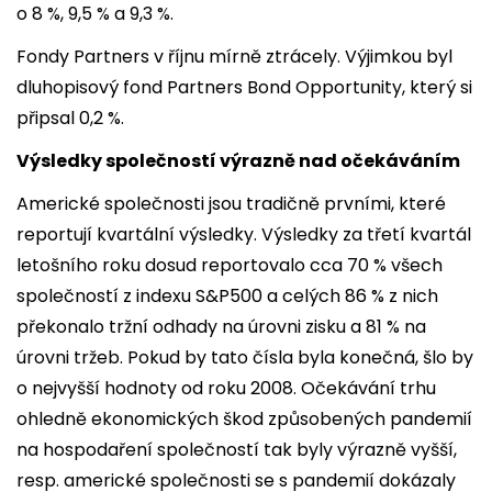
o 8 %, 9,5 % a 9,3 %.
Fondy Partners v říjnu mírně ztrácely. Výjimkou byl
dluhopisový fond Partners Bond Opportunity, který si
připsal 0,2 %.
Výsledky společností výrazně nad očekáváním
Americké společnosti jsou tradičně prvními, které
reportují kvartální výsledky. Výsledky za třetí kvartál
letošního roku dosud reportovalo cca 70 % všech
společností z indexu S&P500 a celých 86 % z nich
překonalo tržní odhady na úrovni zisku a 81 % na
úrovni tržeb. Pokud by tato čísla byla konečná, šlo by
o nejvyšší hodnoty od roku 2008. Očekávání trhu
ohledně ekonomických škod způsobených pandemií
na hospodaření společností tak byly výrazně vyšší,
resp. americké společnosti se s pandemií dokázaly