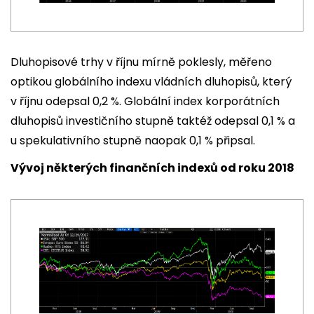
Dluhopisové trhy v říjnu mírně poklesly, měřeno
optikou globálního indexu vládních dluhopisů, který
v říjnu odepsal 0,2 %. Globální index korporátních
dluhopisů investičního stupně taktéž odepsal 0,1 % a
u spekulativního stupně naopak 0,1 % připsal.
Vývoj některých finančních indexů od roku 2018