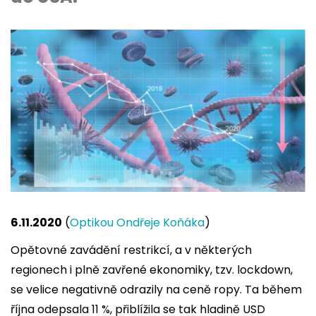
6.11.2020
(
Optikou Ondřeje Koňáka
)
Opětovné zavádění restrikcí, a v některých
regionech i plně zavřené ekonomiky, tzv. lockdown,
se velice negativně odrazily na ceně ropy. Ta během
října odepsala 11 %, přiblížila se tak hladině USD