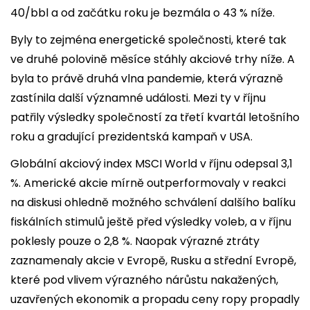
40/bbl a od začátku roku je bezmála o 43 % níže.
Byly to zejména energetické společnosti, které tak
ve druhé polovině měsíce stáhly akciové trhy níže. A
byla to právě druhá vlna pandemie, která výrazně
zastínila další významné události. Mezi ty v říjnu
patřily výsledky společností za třetí kvartál letošního
roku a gradující prezidentská kampaň v USA.
Globální akciový index MSCI World v říjnu odepsal 3,1
%. Americké akcie mírně outperformovaly v reakci
na diskusi ohledně možného schválení dalšího balíku
fiskálních stimulů ještě před výsledky voleb, a v říjnu
poklesly pouze o 2,8 %. Naopak výrazné ztráty
zaznamenaly akcie v Evropě, Rusku a střední Evropě,
které pod vlivem výrazného nárůstu nakažených,
uzavřených ekonomik a propadu ceny ropy propadly