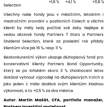
+1,6 %
+4,1 %
+11,8 %
Selection
Všechny naše fondy jsou v měsíčním, letošním i
meziročním srovnání v pozitivních číslech a všichni
klienti by měly tedy počítat své zisky. Nejlépe si
vedou akciové fondy Partners 7 Stars a Partners
Dividend Selection, které za poslední rok přidaly
klientům více jak 16 %, resp. 11 %.
Bezkonkurenční výkon ukazuje dluhopisový fond pro
konzervativní klienty Partners Bond Opportunity,
který se po loňském skoro 3 % zhodnocení letos
dokázal vyhnout výprodeji na dluhopisových trzích a
jako jeden z mála dodává svým klientům kladnou
výkonnost, a to +0,5 % za dva měsíce.
Autor: Martin Mašát, CFA, portfolio manažer,
Partners investiční společnost