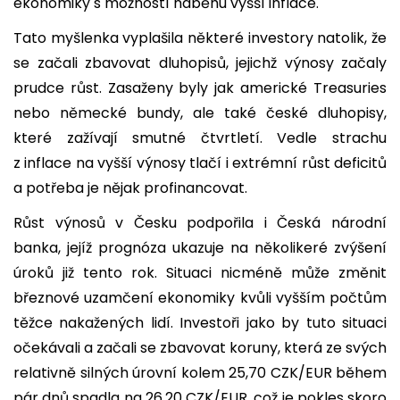
ekonomiky s možností náběhu vyšší inflace.
Tato myšlenka vyplašila některé investory natolik, že
se začali zbavovat dluhopisů, jejichž výnosy začaly
prudce růst. Zasaženy byly jak americké Treasuries
nebo německé bundy, ale také české dluhopisy,
které zažívají smutné čtvrtletí. Vedle strachu
z inflace na vyšší výnosy tlačí i extrémní růst deficitů
a potřeba je nějak profinancovat.
Růst výnosů v Česku podpořila i Česká národní
banka, jejíž prognóza ukazuje na několikeré zvýšení
úroků již tento rok. Situaci nicméně může změnit
březnové uzamčení ekonomiky kvůli vyšším počtům
těžce nakažených lidí. Investoři jako by tuto situaci
očekávali a začali se zbavovat koruny, která ze svých
relativně silných úrovní kolem 25,70 CZK/EUR během
pár dnů spadla na 26,20 CZK/EUR, což je pokles skoro