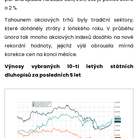
o 2 %.
Tahounem akciových trhů byly tradiční sektory,
které doháněly ztráty z loňského roku. V průběhu
února tak mnoho akciových indexů dosáhlo na nové
rekordní hodnoty, jejichž výši obrousila mírná
korekce cen na konci měsíce.
Výnosy vybraných 10-ti letých státních
dluhopisů za posledních 5 let