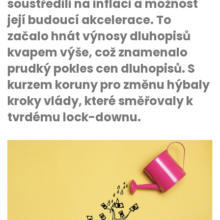
soustředili na inflaci a možnost
její budoucí akcelerace. To
začalo hnát výnosy dluhopisů
kvapem výše, což znamenalo
prudký pokles cen dluhopisů. S
kurzem koruny pro změnu hýbaly
kroky vlády, které směřovaly k
tvrdému lock-downu.