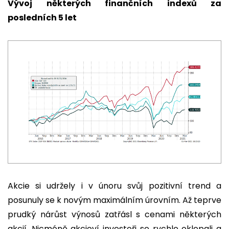
Vývoj některých finančních indexů za
posledních 5 let
Akcie si udržely i v únoru svůj pozitivní trend a
posunuly se k novým maximálním úrovním. Až teprve
prudký nárůst výnosů zatřásl s cenami některých
akcií. Nicméně akcioví investoři se rychle oklepali a