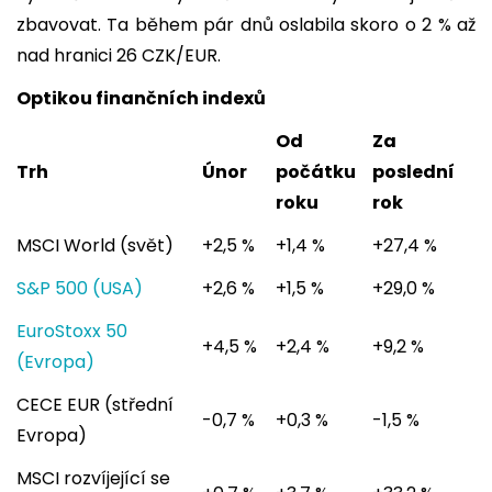
zbavovat. Ta během pár dnů oslabila skoro o 2 % až
nad hranici 26 CZK/EUR.
Optikou finančních indexů
Od
Za
Trh
Únor
počátku
poslední
roku
rok
MSCI World (svět)
+2,5 %
+1,4 %
+27,4 %
S&P 500 (USA)
+2,6 %
+1,5 %
+29,0 %
EuroStoxx 50
+4,5 %
+2,4 %
+9,2 %
(Evropa)
CECE EUR (střední
-0,7 %
+0,3 %
-1,5 %
Evropa)
MSCI rozvíjející se