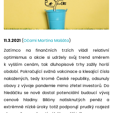
11.3.2021
(
Očami Martina Mašáta
)
Zatímco na finančních trzích vládl relativní
optimismus a akcie si udržely svůj trend směrem
k vyšším cenám, tak dluhopisové trhy zažily horší
období. Pokračující svižná vakcinace a klesající čísla
nakažených, tedy kromě České republiky, odsunuly
obavy z vývoje pandemie mimo zřetel investorů. Do
hledáčku se nově dostal potenciální budoucí vývoj
cenové hladiny. Bilióny natisknutých peněz a
extrémně nízké úroky totiž podporují prudký rozjezd