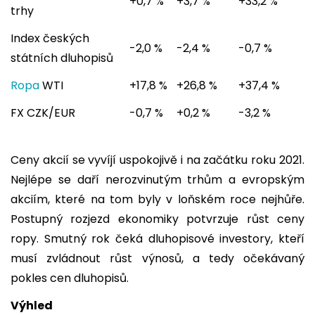
+0,7 %
+3,7 %
+33,2 %
trhy
Index českých
-2,0 %
-2,4 %
-0,7 %
státních dluhopisů
Ropa
WTI
+17,8 %
+26,8 %
+37,4 %
FX CZK/EUR
-0,7 %
+0,2 %
-3,2 %
Ceny akcií se vyvíjí uspokojivě i na začátku roku 2021.
Nejlépe se daří nerozvinutým trhům a evropským
akciím, které na tom byly v loňském roce nejhůře.
Postupný rozjezd ekonomiky potvrzuje růst ceny
ropy. Smutný rok čeká dluhopisové investory, kteří
musí zvládnout růst výnosů, a tedy očekávaný
pokles cen dluhopisů.
Výhled