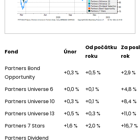
Od počátku
Za pos
Fond
Únor
roku
rok
Partners Bond
+0,3 %
+0,5 %
+2,9 %
Opportunity
Partners Universe 6
+0,0 %
+0,1 %
+4,8 %
Partners Universe 10
+0,3 %
+0,1 %
+8,4 %
Partners Universe 13
+0,5 %
+0,3 %
+11,0 %
Partners 7 Stars
+1,6 %
+2,0 %
+16,7 %
Partners Dividend