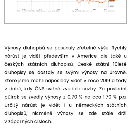
Výnosy dluhopisů se posunuly zřetelně výše. Rychlý
nárůst je vidět především v Americe, ale také u
českých státních dluhopisů. České státní 10leté
dluhopisy se dostaly se svými výnosy na úrovně,
které jsme mohli naposledy vidět v roce 2019 a tedy
v době, kdy ČNB svižně zvedala sazby. Za poslední
půlrok se zvedly výnosy z 0,70 % na cca 1,70 % p.a.
Určitý nárůst je vidět i u německých státních
dluhopisů, nicméně výnosy se zde stále drží
v záporných číslech.