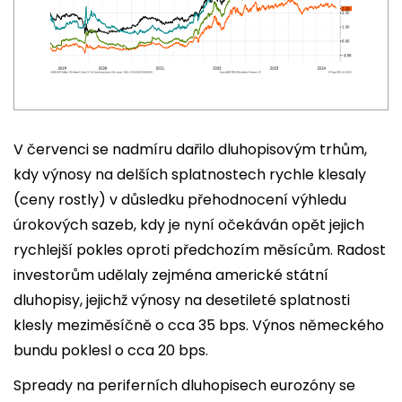
V červenci se nadmíru dařilo dluhopisovým trhům,
kdy výnosy na delších splatnostech rychle klesaly
(ceny rostly) v důsledku přehodnocení výhledu
úrokových sazeb, kdy je nyní očekáván opět jejich
rychlejší pokles oproti předchozím měsícům. Radost
investorům udělaly zejména americké státní
dluhopisy, jejichž výnosy na desetileté splatnosti
klesly meziměsíčně o cca 35 bps. Výnos německého
bundu poklesl o cca 20 bps.
Spready na periferních dluhopisech eurozóny se