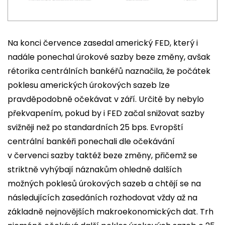
Na konci července zasedal americký FED, který i
nadále ponechal úrokové sazby beze změny, avšak
rétorika centrálních bankéřů naznačila, že počátek
poklesu amerických úrokových sazeb lze
pravděpodobně očekávat v září. Určitě by nebylo
překvapením, pokud by i FED začal snižovat sazby
svižněji než po standardních 25 bps. Evropští
centrální bankéři ponechali dle očekávání
v červenci sazby taktéž beze změny, přičemž se
striktně vyhýbají náznakům ohledně dalších
možných poklesů úrokových sazeb a chtějí se na
následujících zasedáních rozhodovat vždy až na
základně nejnovějších makroekonomických dat. Trh