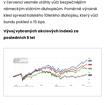
v červenci vesměs utáhly vůči bezpečnějším
německým státním dluhopisům. Poměrně výrazně
klesl spread italského 10letého dluhopisu, který vůči
bundu poklesl o 15 bps.
Vývoj vybraných akciových indexů za
posledních 5 let