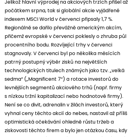
Jelikož hlavní výprodej na akciových trzích přišel až
počátkem srpna, tak si globální akcie vyjádřené
indexem MSCI World v červenci připsaly 1,7 %.
Regionálně se dařilo převážně americkým akcím,
přičemž evropské v červenci poklesly o zhruba půl
procentního bodu. Rozvíjející trhy v červenci
stagnovaly. V červenci byl po několika měsících
patrný postupný výběr zisků na největších
technologických titulech známých jako tzv. „velká
sedma“ („Magnificent 7“) a rotace investorů do
levnějších segmentů akciového trhů (např. firmy
s nízkou tržní kapitalizací nebo hodnotové firmy).
Není se co divit, adrenalin v žilách investorů, který
vyhnal ceny těchto akcií do nebes, nastavil až příliš
optimistická očekávání ohledně růstu tržeb a
ziskovosti těchto firem a bylo jen otázkou času, kdy