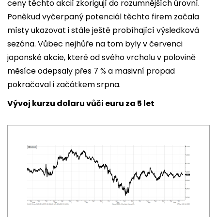
ceny těchto akcií zkorigují do rozumnějších úrovní.
Poněkud vyčerpaný potenciál těchto firem začala
místy ukazovat i stále ještě probíhající výsledková
sezóna. Vůbec nejhůře na tom byly v červenci
japonské akcie, které od svého vrcholu v polovině
měsíce odepsaly přes 7 % a masivní propad
pokračoval i začátkem srpna.
Vývoj kurzu dolaru vůči euru za 5 let