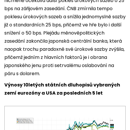
nicméně očekává další pokles úrokových sazeb o 25
bps na zářijovém zasedání. ČNB zmírnila tempo
poklesu úrokových sazeb a snížila jednomyslně sazby
již o standardních 25 bps, přičemž ve hře bylo i další
snížení o 50 bps. Plejádu měnověpolitických
zasedání zakončila japonská centrální banka, která
naopak trochu paradoxně své úrokové sazby zvýšila,
přičemž jedním z hlavních faktorů je i obrana
japonského jenu proti setrvalému oslabování na
páru s dolarem.
Výnosy 10letých státních dluhopisů vybraných
zemí eurozóny a USA za posledních 5 let