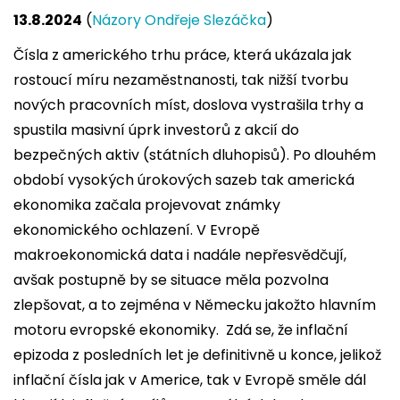
13.8.2024
(
Názory Ondřeje Slezáčka
)
Čísla z amerického trhu práce, která ukázala jak
rostoucí míru nezaměstnanosti, tak nižší tvorbu
nových pracovních míst, doslova vystrašila trhy a
spustila masivní úprk investorů z akcií do
bezpečných aktiv (státních dluhopisů). Po dlouhém
období vysokých úrokových sazeb tak americká
ekonomika začala projevovat známky
ekonomického ochlazení. V Evropě
makroekonomická data i nadále nepřesvědčují,
avšak postupně by se situace měla pozvolna
zlepšovat, a to zejména v Německu jakožto hlavním
motoru evropské ekonomiky. Zdá se, že inflační
epizoda z posledních let je definitivně u konce, jelikož
inflační čísla jak v Americe, tak v Evropě směle dál