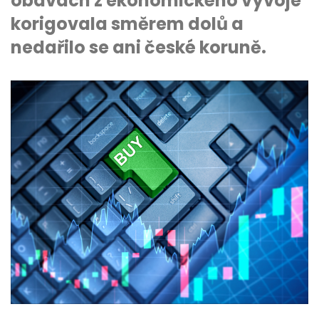
obavách z ekonomického vývoje
korigovala směrem dolů a
nedařilo se ani české koruně.