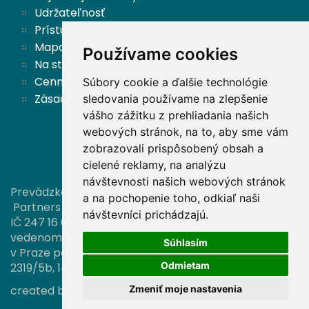
Udržateľnosť
Prístupnosť
Mapa stránok
Používame cookies
Na stiahnutie
Cenník
Súbory cookie a ďalšie technológie
Zásady ochrany osobných údajov a cookies
sledovania používame na zlepšenie
vášho zážitku z prehliadania našich
webových stránok, na to, aby sme vám
Späť hore
zobrazovali prispôsobený obsah a
cielené reklamy, na analýzu
návštevnosti našich webových stránok
Prevádzkovateľom tejto stránky je spoločnosť
a na pochopenie toho, odkiaľ naši
Partners investiční společnost, a. s.,
návštevníci prichádzajú.
IČ 247 16 006, zapísaná v obchodnom registri
vedenom Městským soudem
Súhlasím
v Praze pod sp. zn. B 16374, so sídlom Türkova
Odmietam
2319/5b, 149 00 Praha 4.
Zmeniť moje nastavenia
created by
A-WebSys