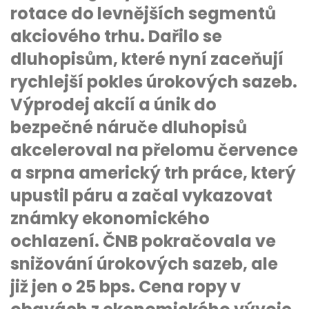
rotace do levnějších segmentů
akciového trhu. Dařilo se
dluhopisům, které nyní zaceňují
rychlejší pokles úrokových sazeb.
Výprodej akcií a únik do
bezpečné náruče dluhopisů
akceleroval na přelomu července
a srpna americký trh práce, který
upustil páru a začal vykazovat
známky ekonomického
ochlazení. ČNB pokračovala ve
snižování úrokových sazeb, ale
již jen o 25 bps. Cena ropy v