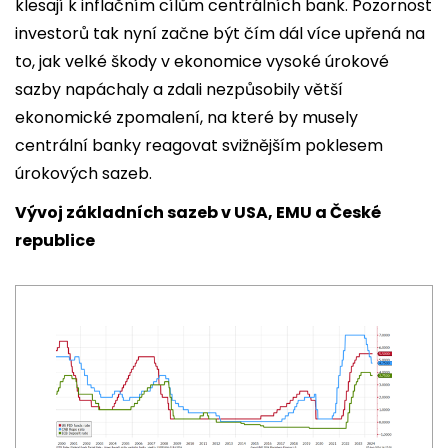
klesají k inflačním cílům centrálních bank. Pozornost
investorů tak nyní začne být čím dál více upřená na
to, jak velké škody v ekonomice vysoké úrokové
sazby napáchaly a zdali nezpůsobily větší
ekonomické zpomalení, na které by musely
centrální banky reagovat svižnějším poklesem
úrokových sazeb.
Vývoj základních sazeb v USA, EMU a České
republice